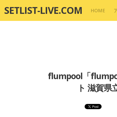
コ
SETLIST-LIVE.COM
HOME
ン
テ
ン
ツ
へ
移
動
flumpool「flump
ト 滋賀県立