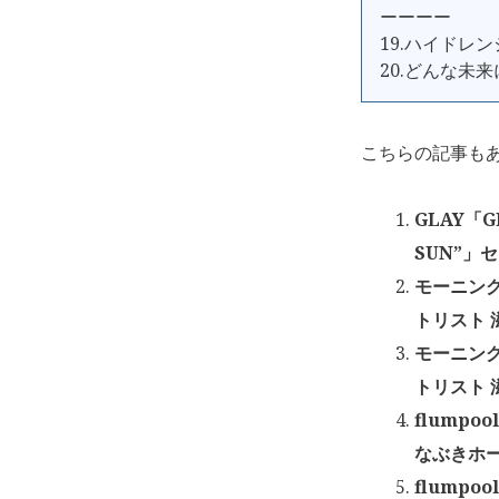
ーーーー
19.ハイドレ
20.どんな未
こちらの記事も
GLAY「GL
SUN”」
モーニング
トリスト 
モーニング
トリスト 
flumpoo
なぶきホール
flumpoo