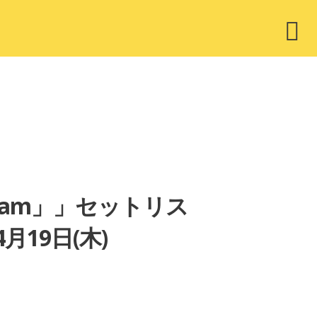
ウ
ィ
ジ
ェ
ッ
ト
se… I am」」セットリス
月19日(木)