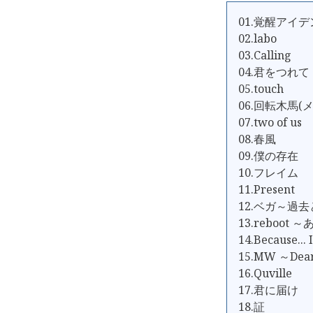
01.覚醒アイ
02.labo
03.Calling
04.君をつれて
05.touch
06.回転木馬(
07.two of us
08.春風
09.僕の存在
10.フレイム
11.Present
12.ベガ～過
13.reboot
14.Because... 
15.MW ～Dea
16.Quville
17.君に届け
18.証