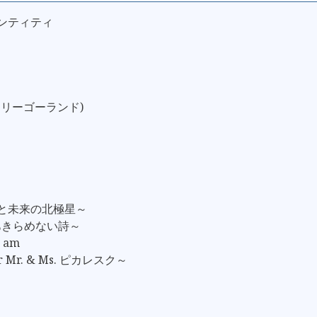
デンティティ
メリーゴーランド)
去と未来の北極星～
 ～あきらめない詩～
I am
r Mr. & Ms. ピカレスク～