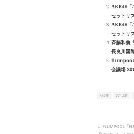
AKB48
セットリス
AKB48
セットリス
斉藤和義「KA
長良川国際
flumpoo
会議場 20
AKB48
SET LIST
投
FLUMPOOL「FL