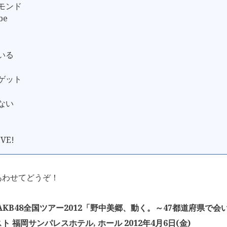
ヤモンド
be
ている
グゲット
らない
IVE!
あわせてどうぞ！
「AKB48全国ツアー2012「野中美郷、動く。～47都道府県で
ト 福岡サンパレスホテル, ホール 2012年4月6日(金)