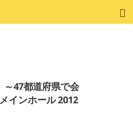
ウ
ィ
ジ
ェ
ッ
ト
く。～47都道府県で会
インホール 2012