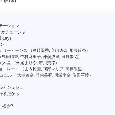
20日(金)
ーテーション
ay、カチューシャ
l days
ギン
ジェリービーンズ （島崎遥香, 入山杏奈, 加藤玲奈）
ose （島田晴香, 中村麻里子, 仲俣汐里, 田野優花）
な流れ星 （永尾まりや, 市川美織）
チョコレート （山内鈴蘭, 阿部マリア, 高橋朱里）
ジュエル （大場美奈, 竹内美宥, 川栄李奈, 岩田華怜）
ールとシュシュ
が好きだから
いるか?