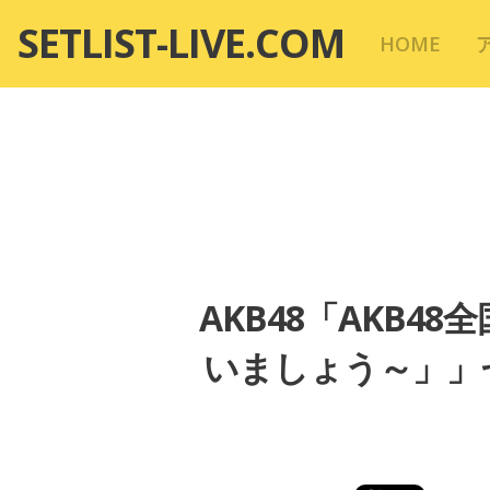
コ
SETLIST-LIVE.COM
HOME
ン
テ
ン
ツ
へ
移
動
AKB48「AKB4
いましょう～」」セ