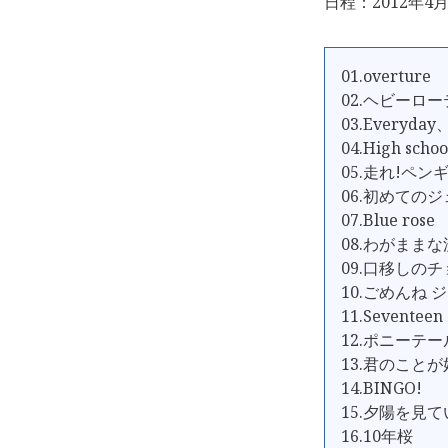
日程：2012年4月
01.overture
02.ヘビーロ
03.Everyd
04.High schoo
05.走れ!ペン
06.初めての
07.Blue r
08.わがまま
09.口移しの
10.ごめんね 
11.Seventeen
12.ポニーテ
13.君のこと
14.BINGO!
15.夕陽を見て
16.10年桜