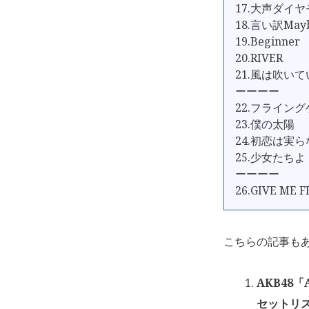
17.大声ダイ
18.言い訳May
19.Beginner
20.RIVER
21.風は吹い
ーーーー
22.フライン
23.僕の太陽
24.初恋は実
25.少女たちよ
ーーーー
26.GIVE ME F
こちらの記事も
AKB48
セットリス