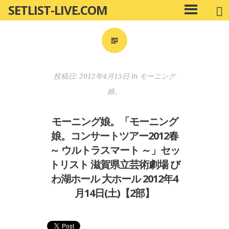
SETLIST-LIVE.COM
コ
メ
ン
イ
ン
テ
メ
ン
ニ
ツ
投稿日:
2012年4月15日
in
モーニング
ュ
へ
ー
娘。
移
動
モーニング娘。「モーニング
娘。コンサートツアー2012春
～ ウルトラスマート ～」セッ
トリスト 滋賀県立芸術劇場 び
わ湖ホール 大ホール 2012年4
月14日(土)【2部】