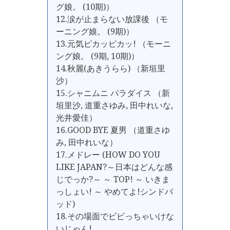
グ娘。 (10期)）
12.涙が止まらない放課後 （モ
ーニング娘。 (9期)）
13.元気ピカッピカッ! （モーニ
ング娘。 (9期, 10期)）
14.秋麗(あきうらら) （新垣里
沙）
15.シャニムニ パラダイス （新
垣里沙, 道重さゆみ, 田中れいな,
光井愛佳）
16.GOOD BYE 夏男 （道重さゆ
み, 田中れいな）
17.メドレー (HOW DO YOU
LIKE JAPAN?～日本はどんな感
じでっか?～ ～ TOP! ～ いきま
っしょい! ～ やめてよ!シンドバ
ッド)
18.その場面でビビっちゃいけな
いじゃん!