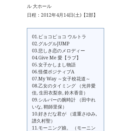
ル 大ホール
日程：2012年4月14日(土)【2部】
01.ピョコピョコ ウルトラ
02.グルグルJUMP
03.悲しき恋のメロディー
04.Give Me 愛【ラブ】
05.女子かしまし物語
06.怪傑ポジティブA
07.My Way ～女子校花道～
08.乙女のタイミング （光井愛
佳, 生田衣梨奈, 鈴木香音）
09.シルバーの腕時計 （田中れ
いな, 鞘師里保）
10.好きだな君が （道重さゆみ,
譜久村聖）
11.モーニング娘。 （モーニン