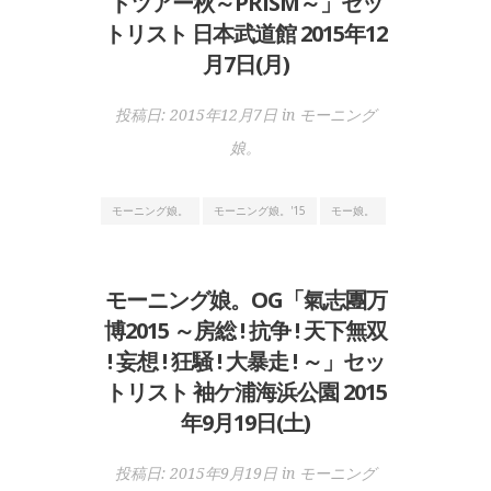
トツアー秋～PRISM～」セッ
トリスト 日本武道館 2015年12
月7日(月)
投稿日:
2015年12月7日
in
モーニング
娘。
モーニング娘。
モーニング娘。'15
モー娘。
モーニング娘。OG「氣志團万
博2015 ～房総 ! 抗争 ! 天下無双
! 妄想 ! 狂騒 ! 大暴走 ! ～」セッ
トリスト 袖ケ浦海浜公園 2015
年9月19日(土)
投稿日:
2015年9月19日
in
モーニング