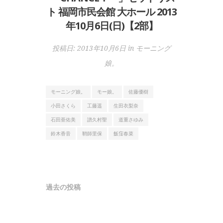
ト 福岡市民会館 大ホール 2013
年10月6日(日)【2部】
投稿日:
2013年10月6日
in
モーニング
娘。
モーニング娘。
モー娘。
佐藤優樹
小田さくら
工藤遥
生田衣梨奈
石田亜佑美
譜久村聖
道重さゆみ
鈴木香音
鞘師里保
飯窪春菜
投
過去の投稿
稿
ナ