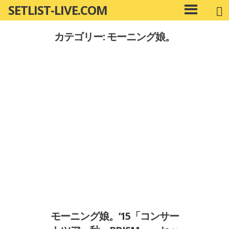
SETLIST-LIVE.COM
コ
メ
ン
イ
カテゴリー: モーニング娘。
ン
テ
メ
ン
ニ
ツ
ュ
へ
ー
移
動
モーニング娘。’15「コンサー