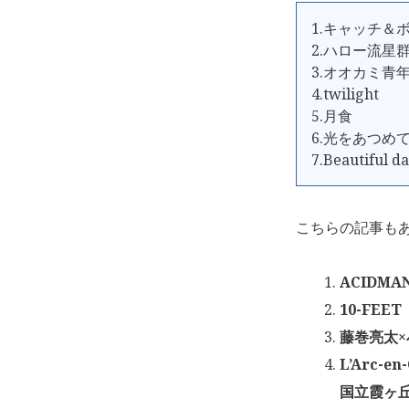
1.キャッチ＆
2.ハロー流星
3.オオカミ青
4.twilight
5.月食
6.光をあつめ
7.Beautiful d
こちらの記事も
ACIDMA
10-FEE
藤巻亮太×小
L’Arc-e
国立霞ヶ丘競