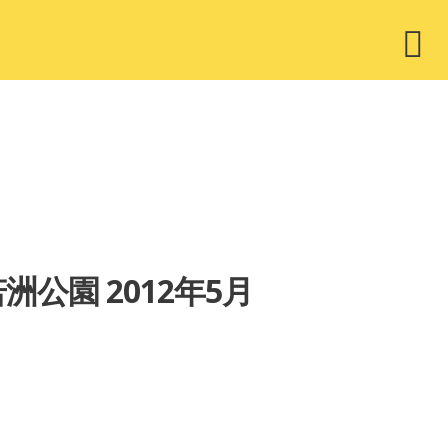
ウ
ィ
ジ
ェ
ッ
ト
洲公園 2012年5月