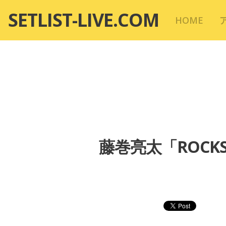
コ
SETLIST-LIVE.COM
HOME
ン
テ
ン
ツ
へ
移
動
藤巻亮太「ROCKS