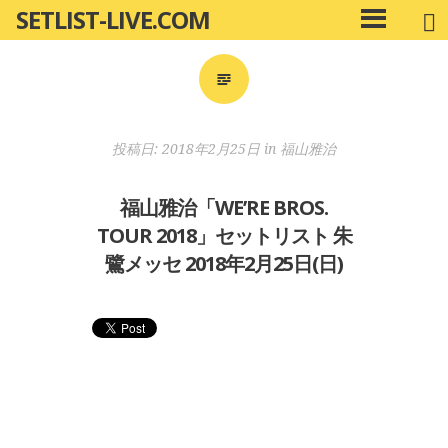
SETLIST-LIVE.COM
コ
メ
ン
イ
ン
テ
メ
ン
ニ
ツ
投稿日:
2018年2月25日
in
福山雅治
ュ
へ
ー
移
福山雅治「WE’RE BROS.
動
TOUR 2018」セットリスト 朱
鷺メッセ 2018年2月25日(日)