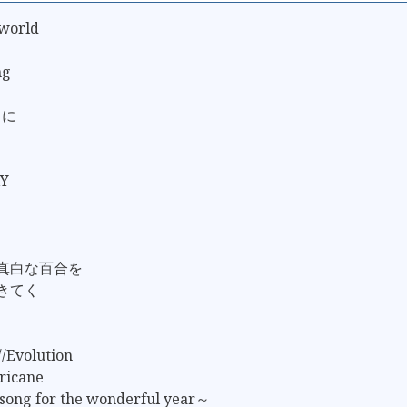
 world
ng
うに
KY
は真白な百合を
生きてく
//Evolution
ricane
song for the wonderful year～