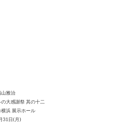
福山雅治
の大感謝祭 其の十二
横浜 展示ホール
月31日(月)