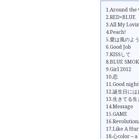
1.Around the
2.RED×BLUE
3.All My Lovi
4.Peach!
5.愛は風のよ
6.Good Job
7.KISSして
8.BLUE SMO
9.Girl 2012
10.恋
11.Good night
12.誕生日に
13.生きてる
14.Message
15.GAME
16.Revolution
17.Like A Hur
18.心color～a 