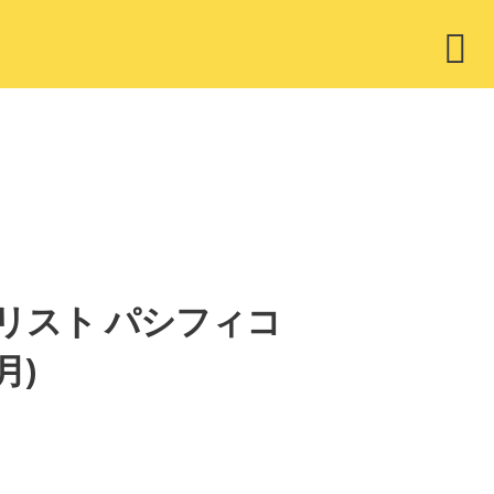
ウ
ィ
ジ
ェ
ッ
ト
リスト パシフィコ
月)