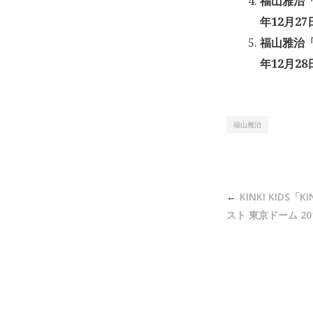
福山雅治「
年12月27
福山雅治「
年12月28
福山雅治
投
KINKI KIDS「K
稿
スト 東京ドーム 201
ナ
ビ
ゲ
ー