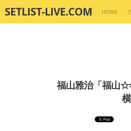
コ
SETLIST-LIVE.COM
HOME
ン
テ
ン
ツ
へ
移
動
福山雅治「福山☆
横