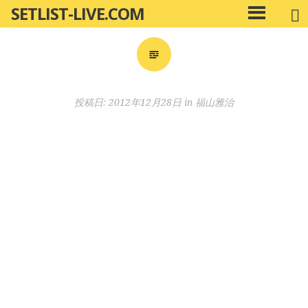
SETLIST-LIVE.COM
コ
メ
ン
イ
ン
テ
メ
ン
ニ
ツ
投稿日:
2012年12月28日
in
福山雅治
ュ
へ
ー
移
動