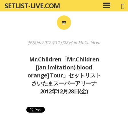
SETLIST-LIVE.COM
コ
メ
ン
イ
ン
テ
メ
ン
ニ
ツ
投稿日:
2012年12月28日
in
Mr.Children
ュ
へ
ー
移
Mr.Children「Mr.Children
動
[(an imitation) blood
orange] Tour」セットリスト
さいたまスーパーアリーナ
2012年12月28日(金)