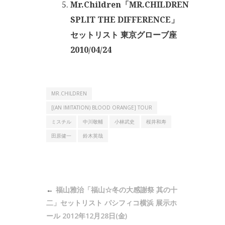
Mr.Children「MR.CHILDREN
SPLIT THE DIFFERENCE」
セットリスト 東京グローブ座
2010/04/24
MR.CHILDREN
[(AN IMITATION) BLOOD ORANGE] TOUR
ミスチル
中川敬輔
小林武史
桜井和寿
田原健一
鈴木英哉
投
福山雅治「福山☆冬の大感謝祭 其の十
稿
二」セットリスト パシフィコ横浜 展示ホ
ナ
ール 2012年12月28日(金)