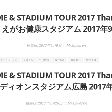
ME & STADIUM TOUR 2017 Tha
えがお健康スタジアム 2017年9
投稿日:
2017年9月9日
in
Mr.Children
ターチルドレン
ミスチル
中川敬輔
桜井和寿
田原健一
鈴木英哉
ME & STADIUM TOUR 2017 Tha
ディオンスタジアム広島 2017年8
投稿日:
2017年8月26日
in
Mr.Children