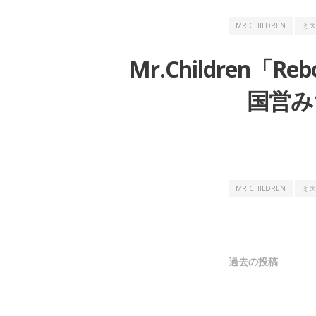
MR.CHILDREN
ミス
Mr.Children「Reb
国営み
MR.CHILDREN
ミス
投
過去の投稿
稿
ナ