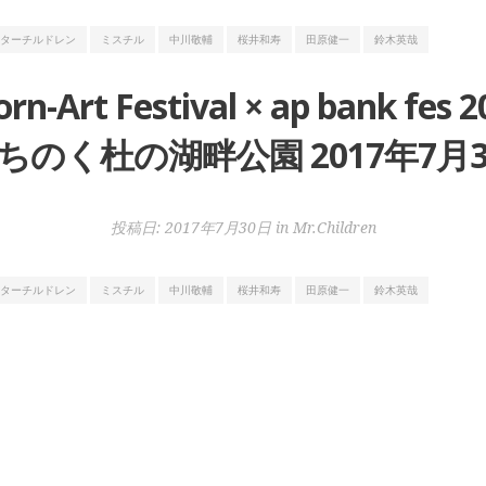
ターチルドレン
ミスチル
中川敬輔
桜井和寿
田原健一
鈴木英哉
orn-Art Festival × ap bank
ちのく杜の湖畔公園 2017年7月30
投稿日:
2017年7月30日
in
Mr.Children
ターチルドレン
ミスチル
中川敬輔
桜井和寿
田原健一
鈴木英哉