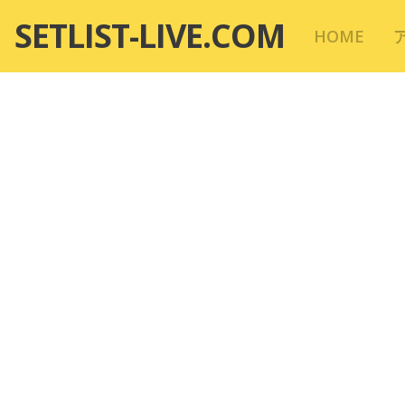
コ
SETLIST-LIVE.COM
HOME
ン
テ
ン
ツ
へ
移
動