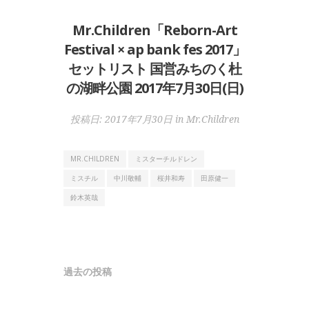
Mr.Children「Reborn-Art
Festival × ap bank fes 2017」
セットリスト 国営みちのく杜
の湖畔公園 2017年7月30日(日)
投稿日:
2017年7月30日
in
Mr.Children
MR.CHILDREN
ミスターチルドレン
ミスチル
中川敬輔
桜井和寿
田原健一
鈴木英哉
投
過去の投稿
稿