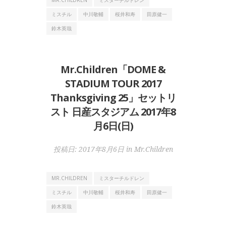
ミスチル
中川敬輔
桜井和寿
田原健一
鈴木英哉
Mr.Children「DOME &
STADIUM TOUR 2017
Thanksgiving 25」セットリ
スト 日産スタジアム 2017年8
月6日(日)
投稿日:
2017年8月6日
in
Mr.Children
MR.CHILDREN
ミスターチルドレン
ミスチル
中川敬輔
桜井和寿
田原健一
鈴木英哉