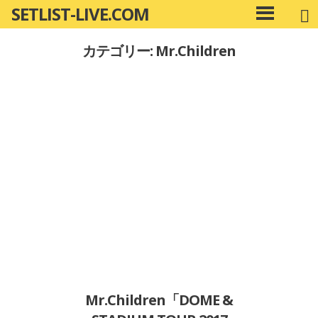
SETLIST-LIVE.COM
コ
メ
ン
イ
カテゴリー: Mr.Children
ン
テ
メ
ン
ニ
ツ
ュ
へ
ー
移
動
Mr.Children「DOME &