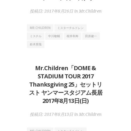
投稿日:
2017年8月26日
in
Mr.Children
MR.CHILDREN
ミスターチルドレン
ミスチル
中川敬輔
桜井和寿
田原健一
鈴木英哉
Mr.Children「DOME &
STADIUM TOUR 2017
Thanksgiving 25」セットリ
スト ヤンマースタジアム長居
2017年8月13日(日)
投稿日:
2017年8月13日
in
Mr.Children
MR.CHILDREN
ミスターチルドレン