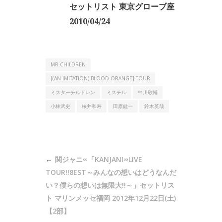
セットリスト 東京グローブ座
2010/04/24
MR.CHILDREN
[(AN IMITATION) BLOOD ORANGE] TOUR
ミスターチルドレン
ミスチル
中川敬輔
小林武史
桜井和寿
田原健一
鈴木英哉
投
関ジャニ∞「KANJANI∞LIVE
稿
TOUR!!8EST～みんなの想いはどうなんだ
ナ
い？僕らの想いは無限大!!～」セットリス
ト マリンメッセ福岡 2012年12月22日(土)
ビ
【2部】
ゲ