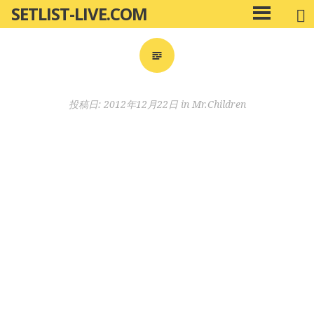
SETLIST-LIVE.COM
コ
メ
ン
イ
ン
テ
メ
ン
ニ
ツ
投稿日:
2012年12月22日
in
Mr.Children
ュ
へ
ー
移
動