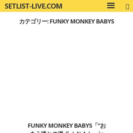
SETLIST-LIVE.COM
コ
メ
ン
イ
カテゴリー: FUNKY MONKEY BABYS
ン
テ
メ
ン
ニ
ツ
ュ
へ
ー
移
動
FUNKY MONKEY BABYS「“お