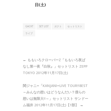
日(土)
GACKT
SET LIST
ガクト
セットリスト
ライブ
投
ももいろクローバーZ「ももいろ夜ば
稿
なし第一夜『白秋』」セットリスト ZEPP
ナ
TOKYO 2012年11月17日(土)
ビ
関ジャニ∞「KANJANI∞LIVE TOUR!!8EST
ゲ
～みんなの想いはどうなんだい？僕らの
ー
想いは無限大!!～」セットリスト サンドー
シ
ム福井 2012年11月17日(土)【1部】