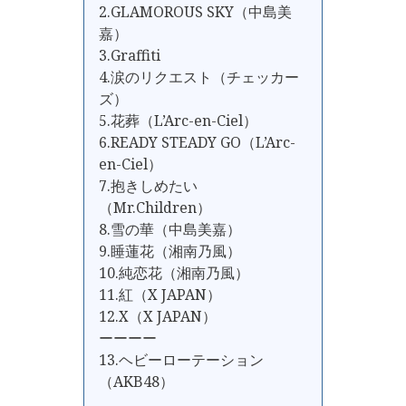
2.GLAMOROUS SKY（中島美
嘉）
3.Graffiti
4.涙のリクエスト（チェッカー
ズ）
5.花葬（L’Arc-en-Ciel）
6.READY STEADY GO（L’Arc-
en-Ciel）
7.抱きしめたい
（Mr.Children）
8.雪の華（中島美嘉）
9.睡蓮花（湘南乃風）
10.純恋花（湘南乃風）
11.紅（X JAPAN）
12.X（X JAPAN）
ーーーー
13.ヘビーローテーション
（AKB48）