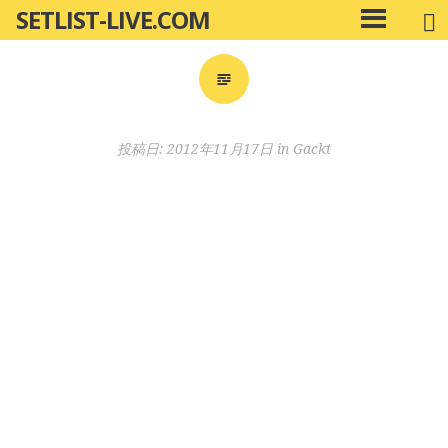
SETLIST-LIVE.COM
コ
メ
ン
イ
ン
テ
メ
ン
ニ
ツ
投稿日:
2012年11月17日
in
Gackt
ュ
へ
ー
移
動