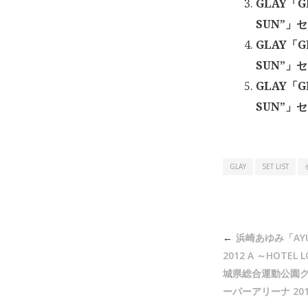
GLAY「GL
SUN”」セ
GLAY「GL
SUN”」
GLAY「GL
SUN”」
GLAY
SET LIST
投
浜崎あゆみ「AYUM
稿
2012 A ～HOTE
ナ
城県総合運動公園グ
ーパーアリーナ 201
ビ