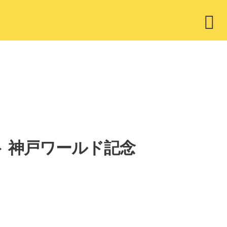
ウ
ィ
ジ
ェ
ッ
ト
リスト 神戸ワールド記念