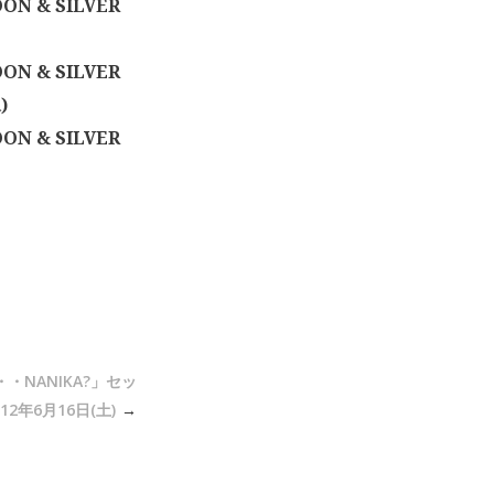
ON & SILVER
ON & SILVER
)
ON & SILVER
・NANIKA?」セッ
012年6月16日(土)