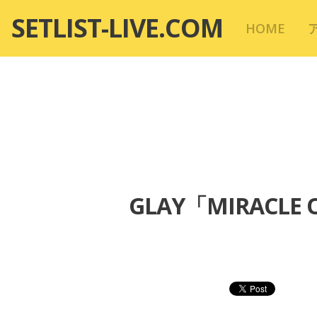
コ
SETLIST-LIVE.COM
HOME
ン
テ
ン
ツ
へ
移
動
GLAY「MIRACL