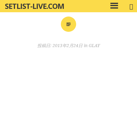
SETLIST-LIVE.COM
コ
メ
ン
イ
ン
テ
メ
ン
ニ
ツ
投稿日:
2013年2月24日
in
GLAY
ュ
へ
ー
移
動