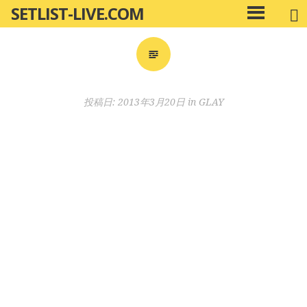
SETLIST-LIVE.COM
コ
メ
ン
イ
ン
テ
メ
ン
ニ
ツ
投稿日:
2013年3月20日
in
GLAY
ュ
へ
ー
移
動