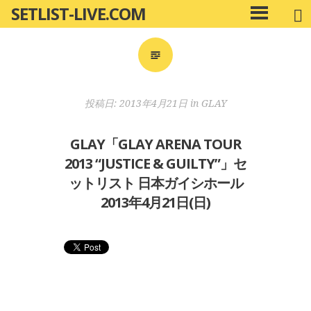
SETLIST-LIVE.COM
コ
メ
ン
イ
ン
テ
メ
ン
ニ
ツ
投稿日:
2013年4月21日
in
GLAY
ュ
へ
ー
移
GLAY「GLAY ARENA TOUR
動
2013 “JUSTICE & GUILTY”」セ
ットリスト 日本ガイシホール
2013年4月21日(日)