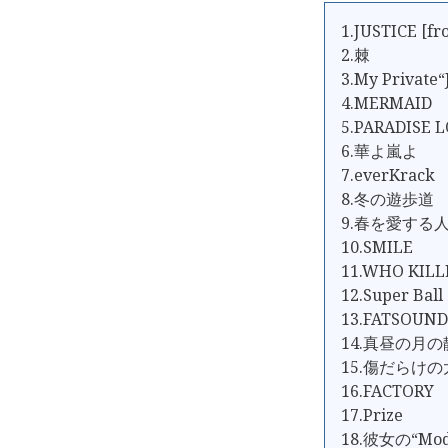
1.JUSTICE [f
2.棘
3.My Private“
4.MERMAID
5.PARADISE 
6.華よ嵐よ
7.everKrack
8.冬の遊歩道
9.春を愛する
10.SMILE
11.WHO KILL
12.Super Ball
13.FATSOUND
14.真昼の月
15.傷だらけ
16.FACTORY
17.Prize
18.彼女の“Mod