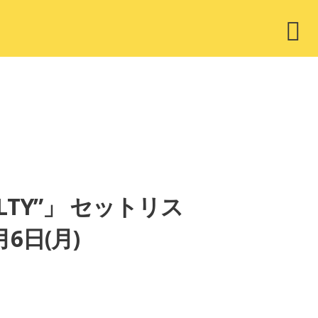
ウ
ィ
ジ
ェ
ッ
ト
GUILTY”」 セットリス
6日(月)