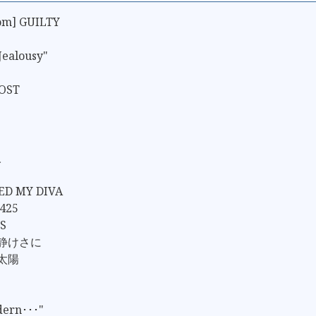
rom] GUILTY
Jealousy"
LOST
人
ED MY DIVA
 425
S
の静けさに
の太陽
ern･･･"