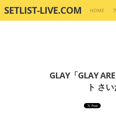
コ
SETLIST-LIVE.COM
HOME
ン
テ
ン
ツ
へ
移
動
GLAY「GLAY ARE
ト さい