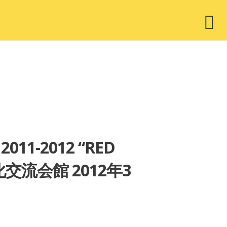
ウ
ィ
ジ
ェ
ッ
ト
011-2012 “RED
化交流会館 2012年3