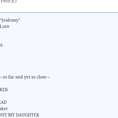
10日(土)
“Jealousy”
 Love
9-
 far and yet so close～
KER
EAD
nket
BOUT MY DAUGHTER