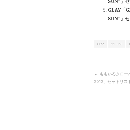
SUN”」
GLAY「GL
SUN”」
GLAY
SET LIST
投
ももいろクロー
稿
2012」セットリスト 
ナ
ビ
ゲ
ー
シ