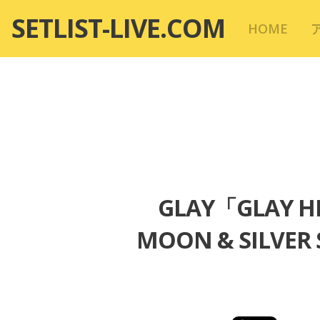
コ
SETLIST-LIVE.COM
HOME
ン
テ
ン
ツ
へ
移
動
GLAY「GLAY HI
MOON & SILV