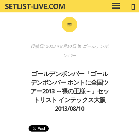
SETLIST-LIVE.COM
コ
メ
ン
イ
ン
テ
メ
ン
ニ
ツ
投稿日:
2013年8月10日
in
ゴールデンボ
ュ
へ
ー
ンバー
移
動
ゴールデンボンバー「ゴール
デンボンバー ホントに全国ツ
アー2013 ～裸の王様～」セッ
トリスト インテックス大阪
2013/08/10