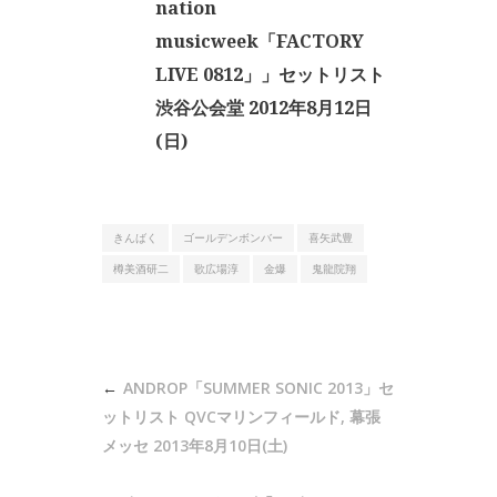
nation
musicweek「FACTORY
LIVE 0812」」セットリスト
渋谷公会堂 2012年8月12日
(日)
きんばく
ゴールデンボンバー
喜矢武豊
樽美酒研二
歌広場淳
金爆
鬼龍院翔
投
ANDROP「SUMMER SONIC 2013」セ
稿
ットリスト QVCマリンフィールド, 幕張
ナ
メッセ 2013年8月10日(土)
ビ