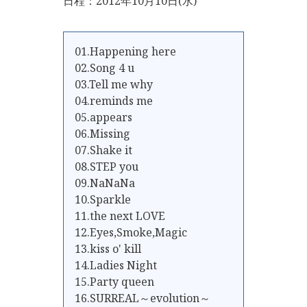
日程：2012年10月10日(水)
01.Happening here
02.Song 4 u
03.Tell me why
04.reminds me
05.appears
06.Missing
07.Shake it
08.STEP you
09.NaNaNa
10.Sparkle
11.the next LOVE
12.Eyes,Smoke,Magic
13.kiss o' kill
14.Ladies Night
15.Party queen
16.SURREAL～evolution～