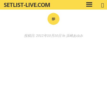
SETLIST-LIVE.COM
コ
メ
ン
イ
ン
テ
メ
ン
ニ
ツ
投稿日:
2012年10月10日
in
浜崎あゆみ
ュ
へ
ー
移
動