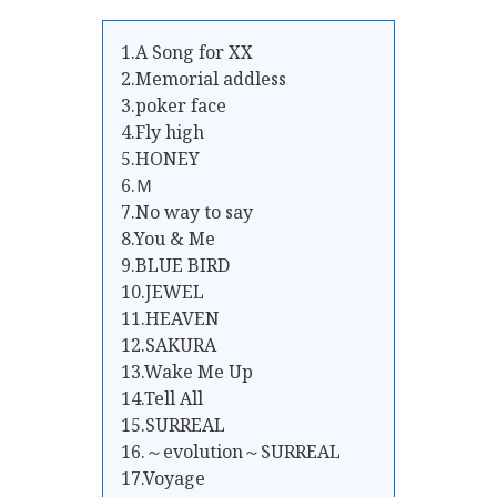
1.A Song for XX
2.Memorial addless
3.poker face
4.Fly high
5.HONEY
6.Ｍ
7.No way to say
8.You & Me
9.BLUE BIRD
10.JEWEL
11.HEAVEN
12.SAKURA
13.Wake Me Up
14.Tell All
15.SURREAL
16.～evolution～SURREAL
17.Voyage