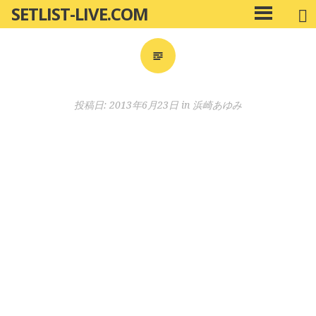
SETLIST-LIVE.COM
コ
メ
ン
イ
ン
テ
メ
ン
ニ
ツ
投稿日:
2013年6月23日
in
浜崎あゆみ
ュ
へ
ー
移
動