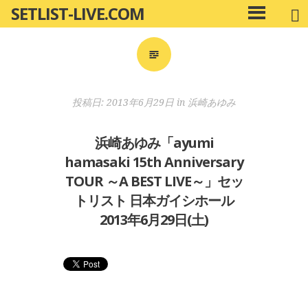
SETLIST-LIVE.COM
コ
メ
ン
イ
ン
テ
メ
ン
ニ
ツ
投稿日:
2013年6月29日
in
浜崎あゆみ
ュ
へ
ー
移
浜崎あゆみ「ayumi
動
hamasaki 15th Anniversary
TOUR ～A BEST LIVE～」セッ
トリスト 日本ガイシホール
2013年6月29日(土)