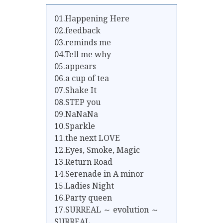
01.Happening Here
02.feedback
03.reminds me
04.Tell me why
05.appears
06.a cup of tea
07.Shake It
08.STEP you
09.NaNaNa
10.Sparkle
11.the next LOVE
12.Eyes, Smoke, Magic
13.Return Road
14.Serenade in A minor
15.Ladies Night
16.Party queen
17.SURREAL ～ evolution ～
SURREAL