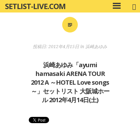
SETLIST-LIVE.COM
コ
メ
ン
イ
ン
テ
メ
ン
ニ
ツ
投稿日:
2012年4月15日
in
浜崎あゆみ
ュ
へ
ー
移
浜崎あゆみ「ayumi
動
hamasaki ARENA TOUR
2012 A ～HOTEL Love songs
～」セットリスト 大阪城ホー
ル 2012年4月14日(土)