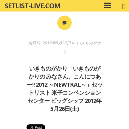
SETLIST-LIVE.COM
コ
メ
ン
イ
ン
テ
メ
ン
ニ
ツ
投稿日:
2012年5月26日
in
いきものがか
ュ
へ
ー
り
移
動
いきものがかり「いきものが
かりの みなさん、こんにつあ
ー!! 2012 ～NEWTRAL～」セッ
トリスト 米子コンベンション
センター ビッグシップ 2012年
5月26日(土)