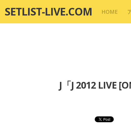
コ
SETLIST-LIVE.COM
HOME
ン
テ
ン
ツ
へ
移
動
J「J 2012 LIVE