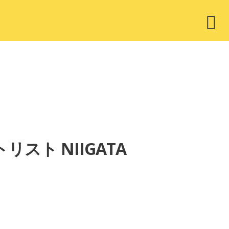
ウ
ィ
ジ
ェ
ッ
ト
セットリスト NIIGATA