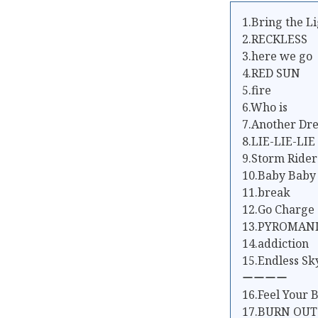
1.Bring the L
2.RECKLESS
3.here we go
4.RED SUN
5.fire
6.Who is
7.Another Dr
8.LIE-LIE-LIE
9.Storm Rider
10.Baby Baby
11.break
12.Go Charge
13.PYROMAN
14.addiction
15.Endless Sk
ーーーー
16.Feel Your 
17.BURN OUT