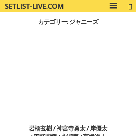
SETLIST-LIVE.COM
コ
メ
ン
イ
カテゴリー: ジャニーズ
ン
テ
メ
ン
ニ
ツ
ュ
へ
ー
移
動
岩橋玄樹 / 神宮寺勇太 / 岸優太