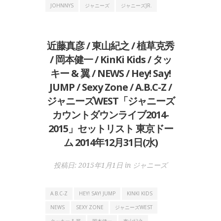
JOHNNYS
ジャニーズ
ジャニーズJR.
近藤真彦 / 東山紀之 / 植草克秀
/ 岡本健一 / KinKi Kids / タッ
キー & 翼 / NEWS / Hey! Say!
JUMP / Sexy Zone / A.B.C-Z /
ジャニーズWEST「ジャニーズ
カウントダウンライブ2014-
2015」セットリスト 東京ドー
ム 2014年12月31日(水)
投稿日:
2015年1月1日
in
ジャニーズ
A.B.C-Z
HEY! SAY! JUMP
KINKI KIDS
NEWS
SEXY ZONE
ジャニーズWEST
タッキー & 翼
岡本健一
東山紀之