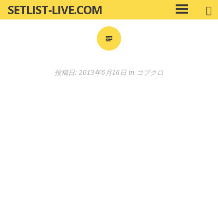
SETLIST-LIVE.COM
コ
メ
ン
イ
ン
テ
メ
ン
ニ
ツ
投稿日:
2013年6月16日
in
コブクロ
ュ
へ
ー
移
動