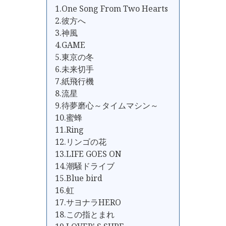
1.One Song From Two Hearts
2.彼方へ
3.神風
4.GAME
5.東京の冬
6.未来切手
7.紙飛行機
8.流星
9.待夢磨心～タイムマシン～
10.蜜蜂
11.Ring
12.リンゴの花
13.LIFE GOES ON
14.潮騒ドライブ
15.Blue bird
16.虹
17.サヨナラHERO
18.この指とまれ