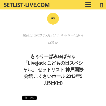
SETLIST-LIVE.COM
コ
メ
ン
イ
ン
テ
メ
ン
ニ
ツ
投稿日:
2013年5月5日
in
きゃりーぱみゅ
ュ
へ
ー
ぱみゅ
移
動
きゃりーぱみゅぱみゅ
「Livejack こどもの日スペシ
ャル」 セットリスト 神戸国際
会館 こくさいホール 2013年5
月5日(日)