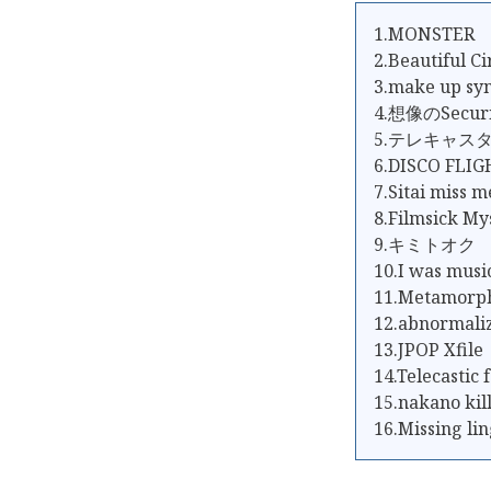
1.MONSTER
2.Beautiful Ci
3.make up s
4.想像のSecuri
5.テレキャス
6.DISCO FLIG
7.Sitai miss m
8.Filmsick My
9.キミトオク
10.I was musi
11.Metamorp
12.abnormali
13.JPOP Xfile
14.Telecastic
15.nakano kil
16.Missing li