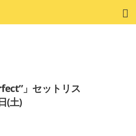
ウ
ィ
ジ
ェ
ッ
ト
rfect”」セットリス
日(土)