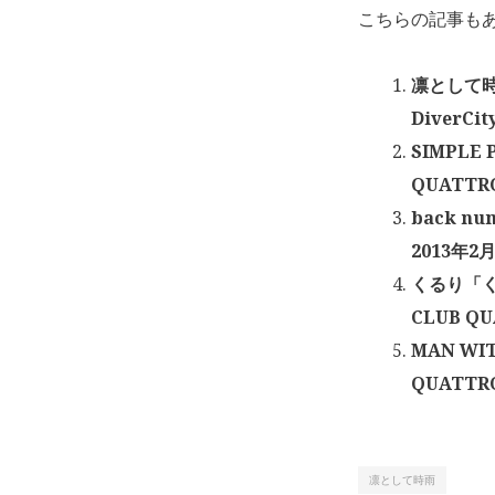
こちらの記事も
凛として時雨
DiverCi
SIMPLE
QUATTR
back nu
2013年2
くるり「く
CLUB QU
MAN WI
QUATTRO
凛として時雨