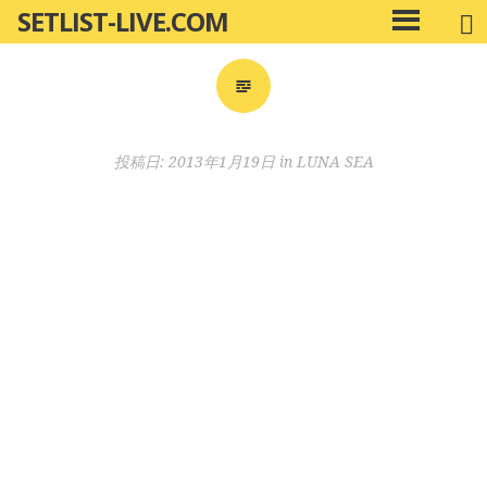
SETLIST-LIVE.COM
コ
メ
ン
イ
ン
テ
メ
ン
ニ
ツ
投稿日:
2013年1月19日
in
LUNA SEA
ュ
へ
ー
移
動