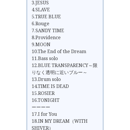
3.JESUS
4.SLAVE
5.TRUE BLUE
6.Rouge
7.SANDY TIME
8.Providence
9.MOON
10.The End of the Dream
11.Bass solo
12.BLUE TRANSPARENCY～限
りなく透明に近いブルー～
13.Drum solo
14.TIME IS DEAD
15.ROSIER
16.TONIGHT
ーーーー
17.I for You
18.IN MY DREAM（WITH
SHIVER）