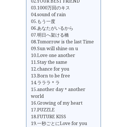
02.YOUR BEST FRIEND
03.1000万回のキス
04.sound of rain
05.もう一度
06.あなたがいるから
07.明日へ架ける橋
08.Tomorrow is the last Time
09.Sun will shine on u
10.Love one another
11.Stay the same
12.chance for you
13.Born to be free
14.ラララ＊ラ
15.another day＊another
world
16.Growing of my heart
17.PUZZLE
18.FUTURE KISS
19.一秒ごとにLove for you