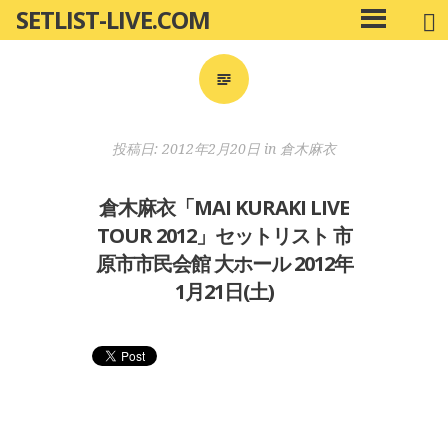
SETLIST-LIVE.COM
コ
メ
ン
イ
ン
テ
メ
ン
ニ
ツ
投稿日:
2012年2月20日
in
倉木麻衣
ュ
へ
ー
移
倉木麻衣「MAI KURAKI LIVE
動
TOUR 2012」セットリスト 市
原市市民会館 大ホール 2012年
1月21日(土)