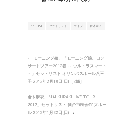
SET LIST
セットリスト
ライブ
倉木麻衣
投
モーニング娘。「モーニング娘。コン
稿
サートツアー2012春 ～ ウルトラスマート
ナ
～」セットリスト オリンパスホール八王
子 2012年2月19日(日)［2部］
ビ
ゲ
倉木麻衣「MAI KURAKI LIVE TOUR
ー
2012」セットリスト 仙台市民会館 大ホー
シ
ル 2012年1月22日(日)
ョ
ン