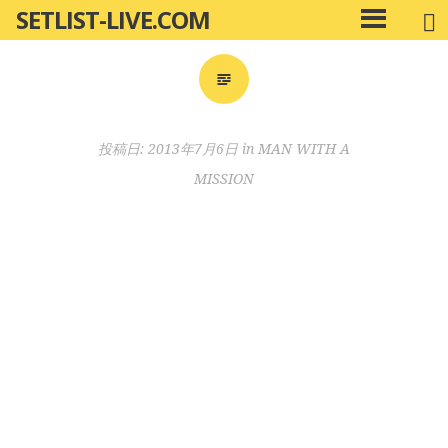
SETLIST-LIVE.COM
コ
メ
ン
イ
ン
テ
メ
ン
ニ
ツ
投稿日:
2013年7月6日
in
MAN WITH A
ュ
へ
ー
MISSION
移
動