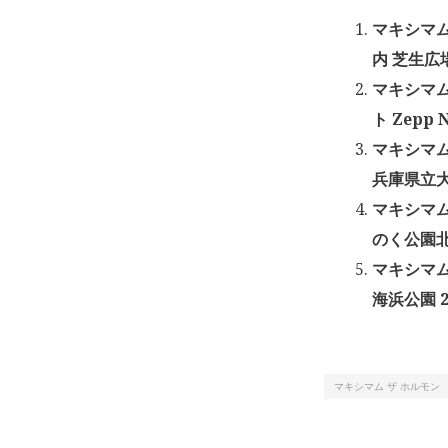
マキシマム
内 芝生広場
マキシマム
ト Zepp 
マキシマ
兵庫県立大
マキシマム
のく公園北地
マキシマム 
海浜公園 2
マキシマム ザ ホルモン