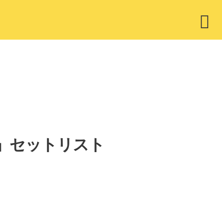
ウ
ィ
ジ
ェ
ッ
ト
GY」セットリスト