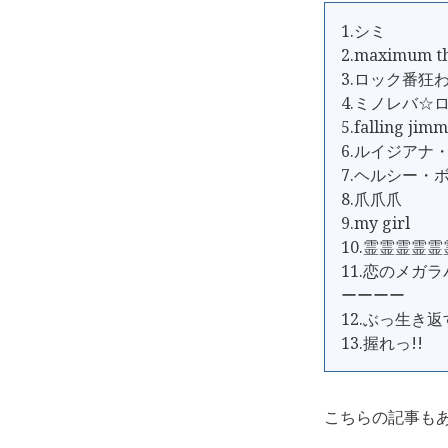
1.シミ
2.maximum t
3.ロック番狂
4.ミノレバ☆
5.falling jim
6.ルイジアナ
7.ヘルシー・
8.爪爪爪
9.my girl
10.霊霊霊霊
11.恋のメガラ
ーーーー
12.ぶっ生き返
13.握れっ!!
こちらの記事も