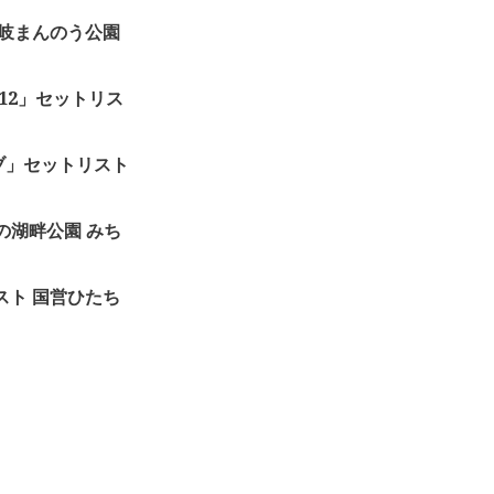
営讃岐まんのう公園
012」セットリス
ブ」セットリスト
社の湖畔公園 みち
トリスト 国営ひたち