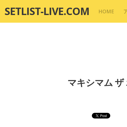
コ
SETLIST-LIVE.COM
HOME
ン
テ
ン
ツ
へ
移
動
マキシマム ザ 