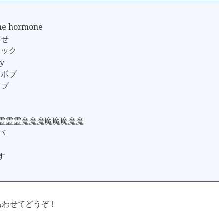
he hormone
わせ
ロック
my
・ボブ
ボブ
霊霊霊霊魔魔魔魔魔魔魔魔
バ
す
あわせてどうぞ！