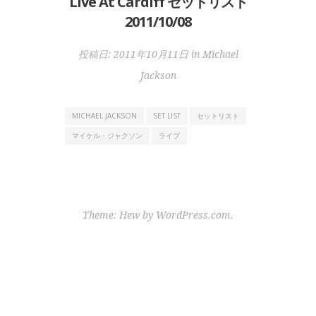
Live At Cardiff セットリスト
2011/10/08
投稿日:
2011年10月11日
in
Michael
Jackson
MICHAEL JACKSON
SET LIST
セットリスト
マイケル・ジャクソン
ライブ
Theme: Hew by
WordPress.com
.