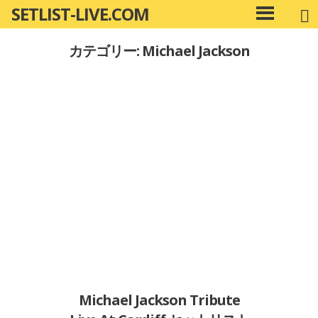
SETLIST-LIVE.COM
コ
メ
ン
イ
カテゴリー: Michael Jackson
ン
テ
メ
ン
ニ
ツ
ュ
へ
ー
移
動
Michael Jackson Tribute