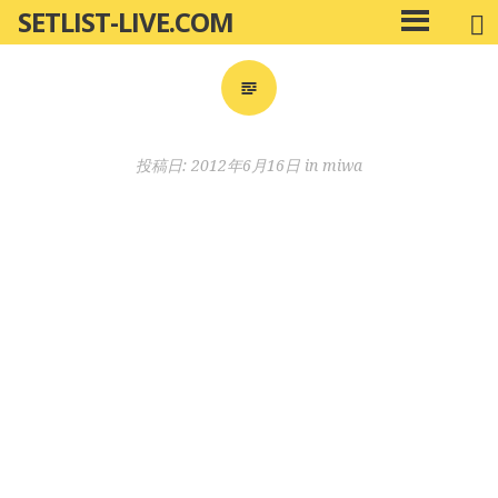
SETLIST-LIVE.COM
コ
メ
ン
イ
ン
テ
メ
ン
ニ
ツ
投稿日:
2012年6月16日
in
miwa
ュ
へ
ー
移
動