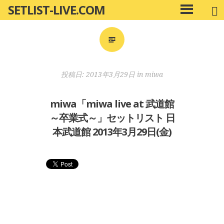
SETLIST-LIVE.COM
コ
メ
ン
イ
ン
テ
メ
ン
ニ
ツ
投稿日:
2013年3月29日
in
miwa
ュ
へ
ー
移
miwa「miwa live at 武道館
動
～卒業式～」セットリスト 日
本武道館 2013年3月29日(金)