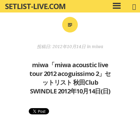
SETLIST-LIVE.COM
コ
メ
ン
イ
ン
テ
メ
ン
ニ
ツ
投稿日:
2012年10月14日
in
miwa
ュ
へ
ー
移
miwa「miwa acoustic live
動
tour 2012 acoguissimo 2」セ
ットリスト 秋田Club
SWINDLE 2012年10月14日(日)