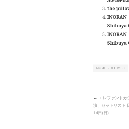
the pil
INORAN「
Shibuya
INORAN「
Shibuya
MOMOIROCLOVERZ
投
エレファントカ
稿
演」セットリスト 日
ナ
14日(日)
ビ