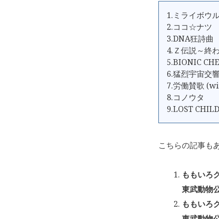
1.ミライボウ
2.ココ☆ナツ
3.DNA狂詩曲
4.Ｚ伝説～終
5.BIONIC CH
6.猛烈宇宙交
7.労働賛歌 (w
8.コノウタ
9.LOST CHIL
こちらの記事も
ももいろク
東武動物公
ももいろク
東武動物公