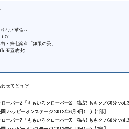
ル
わりなき革命～
ERRY
響曲・第七楽章「無限の愛」
ith 玉置成実)
D
あわせてどうぞ！
ローバーZ「ももいろクローバーZ 独占! ももクノ60分 vol
園 ハッピーオンステージ 2012年6月9日(土)【1部】
ローバーZ「ももいろクローバーZ 独占! ももクノ60分 vol
園 ハッピーオンステージ 2012年6月9日(土)【2部】