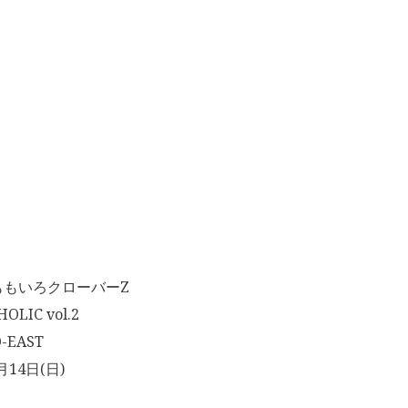
ももいろクローバーZ
LIC vol.2
-EAST
月14日(日)