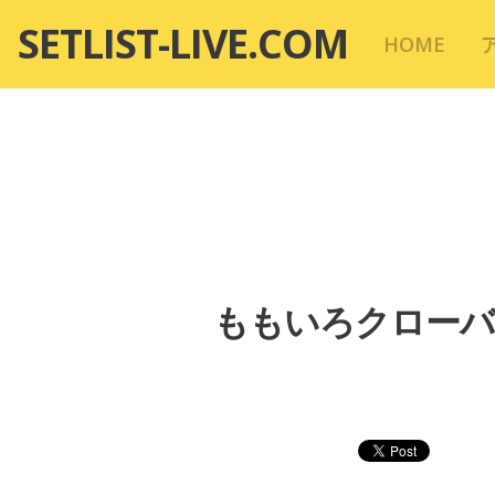
コ
SETLIST-LIVE.COM
HOME
ン
テ
ン
ツ
へ
移
動
ももいろクローバーZ「