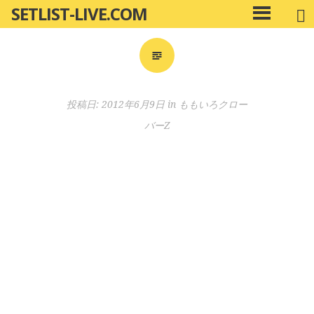
SETLIST-LIVE.COM
コ
メ
ン
イ
ン
テ
メ
ン
ニ
ツ
投稿日:
2012年6月9日
in
ももいろクロー
ュ
へ
ー
バーZ
移
動