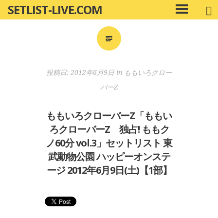
SETLIST-LIVE.COM
コ
メ
ン
イ
ン
テ
メ
ン
ニ
ツ
投稿日:
2012年6月9日
in
ももいろクロー
ュ
へ
ー
バーZ
移
動
ももいろクローバーZ「ももい
ろクローバーZ 独占! ももク
ノ60分 vol.3」セットリスト 東
武動物公園 ハッピーオンステ
ージ 2012年6月9日(土)【1部】