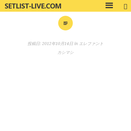
SETLIST-LIVE.COM
コ
メ
ン
イ
ン
テ
メ
ン
ニ
ツ
投稿日:
2012年10月14日
in
エレファント
ュ
へ
ー
カシマシ
移
動