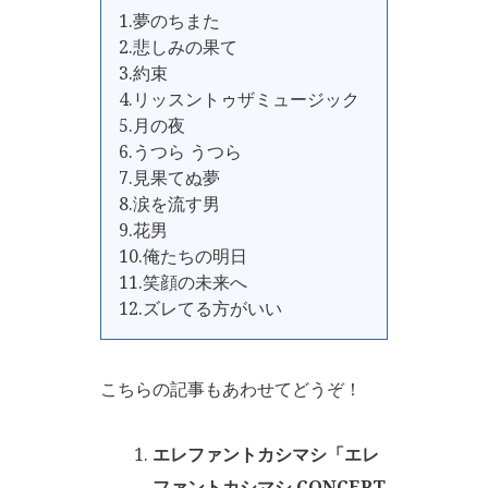
1.夢のちまた
2.悲しみの果て
3.約束
4.リッスントゥザミュージック
5.月の夜
6.うつら うつら
7.見果てぬ夢
8.涙を流す男
9.花男
10.俺たちの明日
11.笑顔の未来へ
12.ズレてる方がいい
こちらの記事もあわせてどうぞ！
エレファントカシマシ「エレ
ファントカシマシ CONCERT