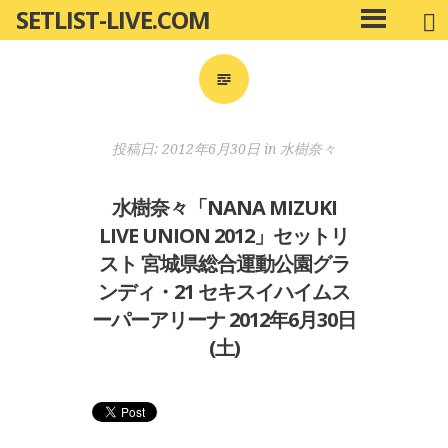
SETLIST-LIVE.COM
コ
メ
ン
イ
ン
テ
メ
ン
ニ
ツ
投稿日:
2012年6月30日
in
水樹奈々
ュ
へ
ー
移
水樹奈々「NANA MIZUKI
動
LIVE UNION 2012」セットリ
スト 宮城県総合運動公園グラ
ンディ・21 セキスイハイムス
ーパーアリーナ 2012年6月30日
(土)