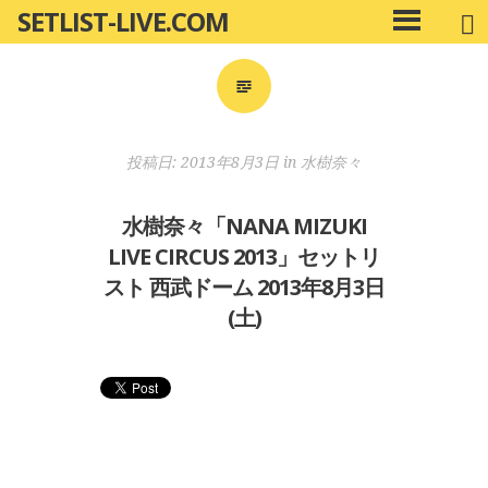
SETLIST-LIVE.COM
コ
メ
ン
イ
ン
テ
メ
ン
ニ
ツ
投稿日:
2013年8月3日
in
水樹奈々
ュ
へ
ー
移
水樹奈々「NANA MIZUKI
動
LIVE CIRCUS 2013」セットリ
スト 西武ドーム 2013年8月3日
(土)