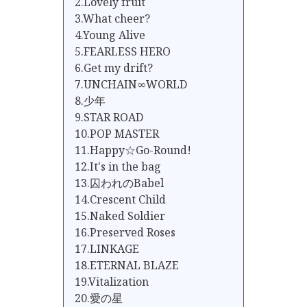
2.Lovely fruit
3.What cheer?
4.Young Alive
5.FEARLESS HERO
6.Get my drift?
7.UNCHAIN∞WORLD
8.少年
9.STAR ROAD
10.POP MASTER
11.Happy☆Go-Round!
12.It's in the bag
13.囚われのBabel
14.Crescent Child
15.Naked Soldier
16.Preserved Roses
17.LINKAGE
18.ETERNAL BLAZE
19.Vitalization
20.愛の星