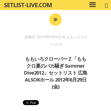
SETLIST-LIVE.COM
コ
メ
ン
イ
ン
テ
メ
ン
ニ
ツ
投稿日:
2012年6月29日
in
ももいろクロ
ュ
へ
ー
ーバーZ
移
動
ももいろクローバーＺ「もも
クロ夏のバカ騒ぎ Summer
Dive2012」セットリスト 広島
ALSOKホール 2012年6月29日
(金)