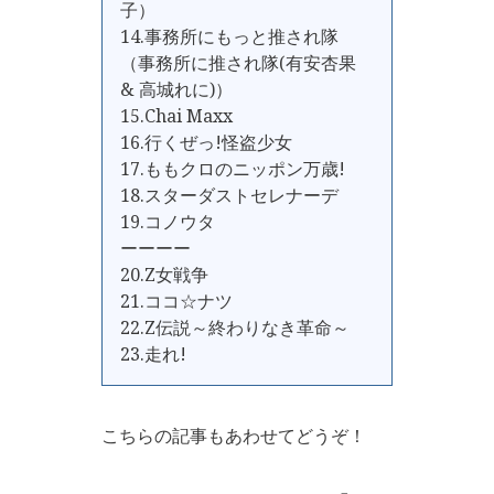
子）
14.事務所にもっと推され隊
（事務所に推され隊(有安杏果
& 高城れに)）
15.Chai Maxx
16.行くぜっ!怪盗少女
17.ももクロのニッポン万歳!
18.スターダストセレナーデ
19.コノウタ
ーーーー
20.Z女戦争
21.ココ☆ナツ
22.Z伝説～終わりなき革命～
23.走れ!
こちらの記事もあわせてどうぞ！