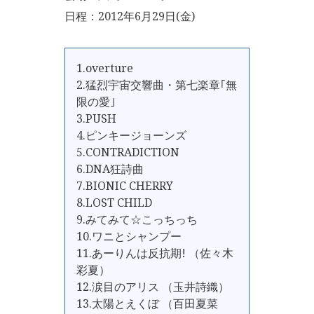
日程：2012年6月29日(金)
1.overture
2.猛烈宇宙交響曲・第七楽章｢無
限の愛｣
3.PUSH
4.ピンキージョーンズ
5.CONTRADICTION
6.DNA狂詩曲
7.BIONIC CHERRY
8.LOST CHILD
9.みてみて☆こっちっち
10.ワニとシャンプー
11.あーりんは反抗期! （佐々木
彩夏）
12.涙目のアリス （玉井詩織）
13.太陽とえくぼ （百田夏菜