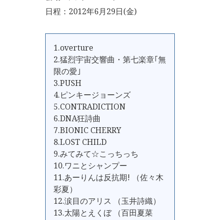
日程：2012年6月29日(金)
1.overture
2.猛烈宇宙交響曲・第七楽章｢無
限の愛｣
3.PUSH
4.ピンキージョーンズ
5.CONTRADICTION
6.DNA狂詩曲
7.BIONIC CHERRY
8.LOST CHILD
9.みてみて☆こっちっち
10.ワニとシャンプー
11.あーりんは反抗期! （佐々木
彩夏）
12.涙目のアリス （玉井詩織）
13.太陽とえくぼ （百田夏菜