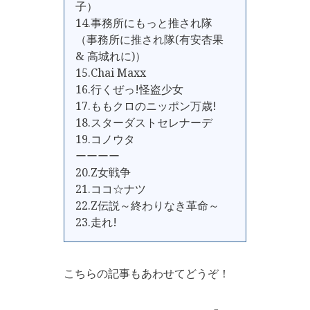
子）
14.事務所にもっと推され隊
（事務所に推され隊(有安杏果
& 高城れに)）
15.Chai Maxx
16.行くぜっ!怪盗少女
17.ももクロのニッポン万歳!
18.スターダストセレナーデ
19.コノウタ
ーーーー
20.Z女戦争
21.ココ☆ナツ
22.Z伝説～終わりなき革命～
23.走れ!
こちらの記事もあわせてどうぞ！