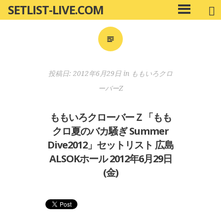
SETLIST-LIVE.COM
コ
メ
ン
イ
ン
テ
メ
ン
ニ
ツ
投稿日:
2012年6月29日
in
ももいろクロ
ュ
へ
ー
ーバーZ
移
動
ももいろクローバーＺ「もも
クロ夏のバカ騒ぎ Summer
Dive2012」セットリスト 広島
ALSOKホール 2012年6月29日
(金)