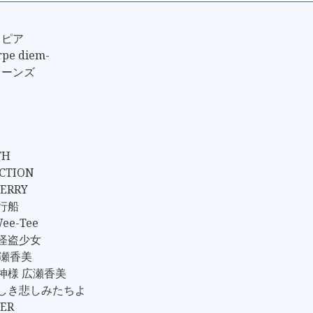
トピア
pe diem-
ョーンズ
TH
ICTION
HERRY
飛行船
Wee-Tee
！怪盗少女
 広瀬香美
の神様 広瀬香美
愛しき悲しみたちよ
WER