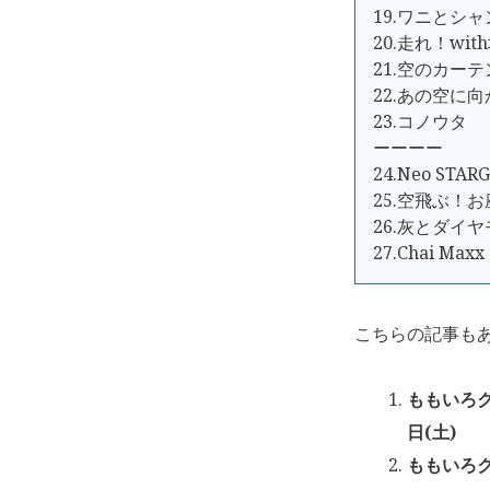
19.ワニとシ
20.走れ！wi
21.空のカーテ
22.あの空に
23.コノウタ
ーーーー
24.Neo STAR
25.空飛ぶ！
26.灰とダイ
27.Chai Maxx
こちらの記事も
ももいろク
日(土)
ももいろク