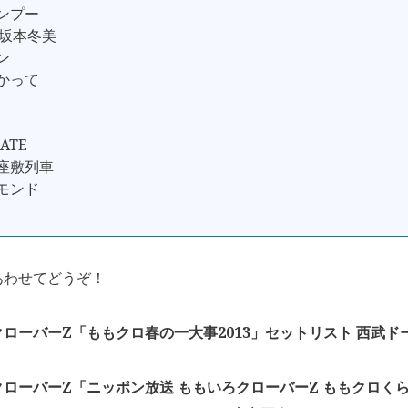
ャンプー
th坂本冬美
ン
向かって
GATE
お座敷列車
ヤモンド
あわせてどうぞ！
ローバーZ「ももクロ春の一大事2013」セットリスト 西武ドーム 
ローバーZ「ニッポン放送 ももいろクローバーZ ももクロくら