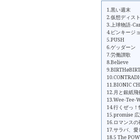
1.黒い週末
2.仮想ディス
3.上球物語-Car
4.ピンキージ
5.PUSH
6.ゲッダーン
7.労働讃歌
8.Believe
9.BIRTHøBIR
10.CONTRAD
11.BIONIC C
12.月と銀紙
13.Wee-Tee-
14.行くぜっ
15.promise
16.ロマンス
17.サラバ、
18.5 The PO