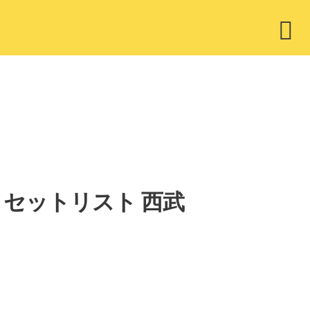
ウ
ィ
ジ
ェ
ッ
ト
」セットリスト 西武