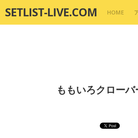
コ
SETLIST-LIVE.COM
HOME
ン
テ
ン
ツ
へ
移
動
ももいろクローバー