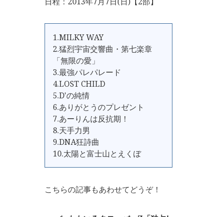
日程：2013年7月7日(日)【2部】
1.MILKY WAY
2.猛烈宇宙交響曲・第七楽章
「無限の愛」
3.最強パレパレード
4.LOST CHILD
5.D'の純情
6.ありがとうのプレゼント
7.あーりんは反抗期！
8.天手力男
9.DNA狂詩曲
10.太陽と富士山とえくぼ
こちらの記事もあわせてどうぞ！