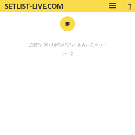
SETLIST-LIVE.COM
コ
メ
ン
イ
ン
テ
メ
ン
ニ
ツ
投稿日:
2013年7月7日
in
ももいろクロー
ュ
へ
ー
バーZ
移
動