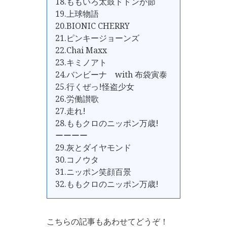
18.ももいろ太鼓ドドンが節
19.上球物語
20.BIONIC CHERRY
21.ピンキージョーンズ
22.Chai Maxx
23.キミノアト
24.バンビーナ with 布袋寅泰
25.行くぜっ!怪盗少女
26.労働讃歌
27.走れ!
28.ももクロのニッポン万歳!
ーーーー
29.灰とダイヤモンド
30.コノウタ
31.ニッポン笑顔百景
32.ももクロのニッポン万歳!
こちらの記事もあわせてどうぞ！