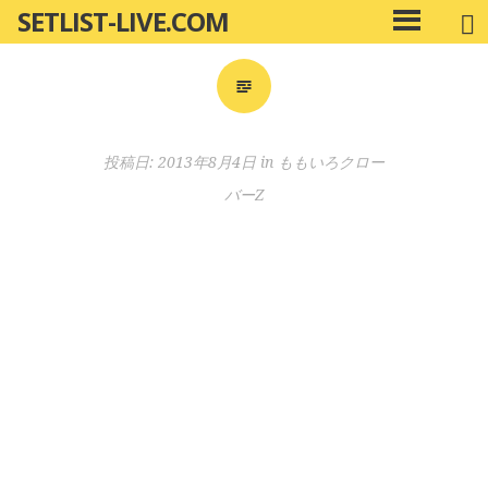
SETLIST-LIVE.COM
コ
メ
ン
イ
ン
テ
メ
ン
ニ
ツ
投稿日:
2013年8月4日
in
ももいろクロー
ュ
へ
ー
バーZ
移
動