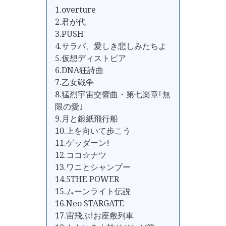
1.overture
2.君が代
3.PUSH
4.サラバ、愛しき悲しみたちよ
5.仮想ディストピア
6.DNA狂詩曲
7.乙女戦争
8.猛烈宇宙交響曲・第七楽章｢無
限の愛｣
9.月と銀紙飛行船
10.上を向いて歩こう
11.ゲッダーン!
12.ココ☆ナツ
13.ワニとシャンプー
14.5THE POWER
15.ムーンライト伝説
16.Neo STARGATE
17.宙飛ぶ!お座敷列車